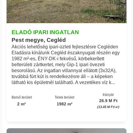
ELADÓ IPARI INGATLAN
Pest megye, Cegléd
Akciós lehetőség ipari-üzleti fejlesztésre Cegléden
Eladásra kínálunk Cegléd északnyugati részén egy
1982 m²-es, ÉNY-DK-i fekvésű, körbekerített
belterületi zártkertet, mely Gip-1 ipari övezeti
besorolású. Az ingatlan villannyal ellátott (3x32A),
továbbá fúrt kút is rendelkezésre áll – a képeken
látható kis épületnél található. A vezetékes víz k...
Irányár
Belső terület
Telek terület
26.9 M Ft
2 m²
1982 m²
(13.45 M Ft/㎡)