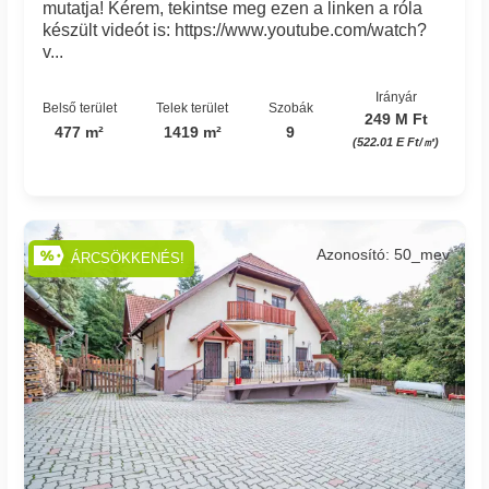
mutatja! Kérem, tekintse meg ezen a linken a róla
készült videót is: https://www.youtube.com/watch?
v...
Irányár
Belső terület
Telek terület
Szobák
249 M Ft
477 m²
1419 m²
9
(522.01 E Ft/㎡)
Azonosító: 50_mev
ÁRCSÖKKENÉS!