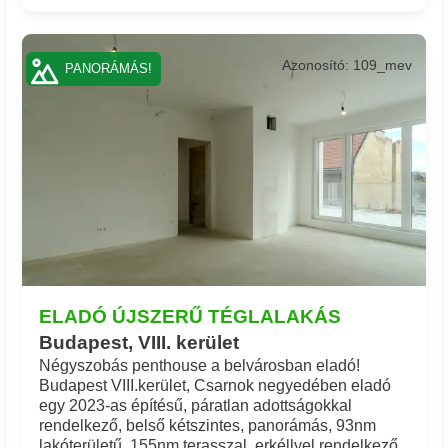
Azonosító: 109_mev
PANORÁMÁS!
ELADÓ ÚJSZERŰ TÉGLALAKÁS
Budapest, VIII. kerület
Négyszobás penthouse a belvárosban eladó!
Budapest VIII.kerület, Csarnok negyedében eladó
egy 2023-as építésű, páratlan adottságokkal
rendelkező, belső kétszintes, panorámás, 93nm
lakóterületű, 155nm terasszal, erkéllyel rendelkező,