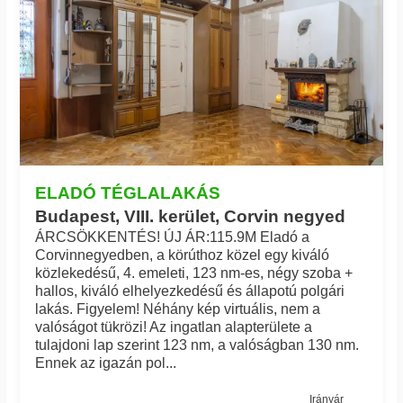
ELADÓ TÉGLALAKÁS
Budapest, VIII. kerület, Corvin negyed
ÁRCSÖKKENTÉS! ÚJ ÁR:115.9M Eladó a
Corvinnegyedben, a körúthoz közel egy kiváló
közlekedésű, 4. emeleti, 123 nm-es, négy szoba +
hallos, kiváló elhelyezkedésű és állapotú polgári
lakás. Figyelem! Néhány kép virtuális, nem a
valóságot tükrözi! Az ingatlan alapterülete a
tulajdoni lap szerint 123 nm, a valóságban 130 nm.
Ennek az igazán pol...
Irányár