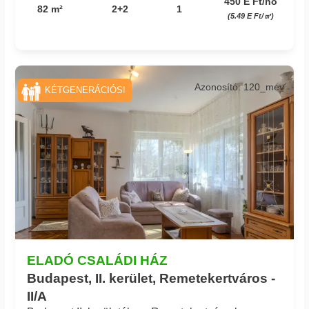
450 E Ft/hó
82 m²
2+2
1
(5.49 E Ft/㎡)
Azonosító: 120_mev
KÉTGENERÁCIÓS!
ELADÓ CSALÁDI HÁZ
Budapest, II. kerület, Remetekertváros -
II/A