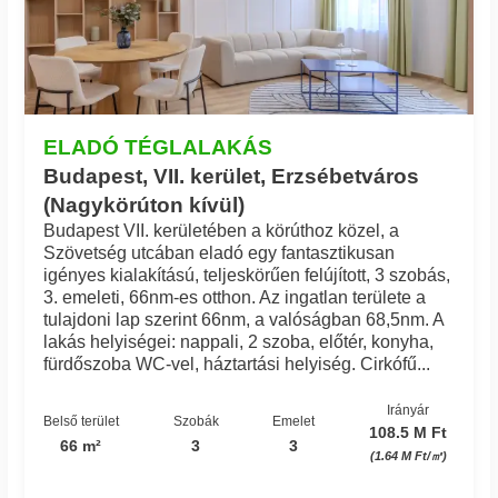
ELADÓ TÉGLALAKÁS
Budapest, VII. kerület, Erzsébetváros
(Nagykörúton kívül)
Budapest VII. kerületében a körúthoz közel, a
Szövetség utcában eladó egy fantasztikusan
igényes kialakítású, teljeskörűen felújított, 3 szobás,
3. emeleti, 66nm-es otthon. Az ingatlan területe a
tulajdoni lap szerint 66nm, a valóságban 68,5nm. A
lakás helyiségei: nappali, 2 szoba, előtér, konyha,
fürdőszoba WC-vel, háztartási helyiség. Cirkófű...
Irányár
Belső terület
Szobák
Emelet
108.5 M Ft
66 m²
3
3
(1.64 M Ft/㎡)