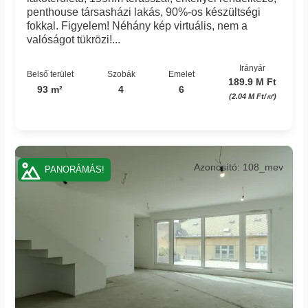
penthouse társasházi lakás, 90%-os készültségi
fokkal. Figyelem! Néhány kép virtuális, nem a
valóságot tükrözi!...
Irányár
Belső terület
Szobák
Emelet
189.9 M Ft
93 m²
4
6
(2.04 M Ft/㎡)
Azonosító: 108_mev
PANORÁMÁS!