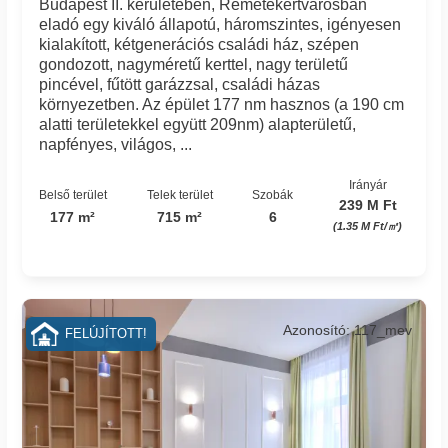
Budapest II. kerületében, Remetekertvárosban
eladó egy kiváló állapotú, háromszintes, igényesen
kialakított, kétgenerációs családi ház, szépen
gondozott, nagyméretű kerttel, nagy területű
pincével, fűtött garázzsal, családi házas
környezetben. Az épület 177 nm hasznos (a 190 cm
alatti területekkel együtt 209nm) alapterületű,
napfényes, világos, ...
Irányár
Belső terület
Telek terület
Szobák
239 M Ft
177 m²
715 m²
6
(1.35 M Ft/㎡)
Azonosító: 117_mev
FELÚJÍTOTT!