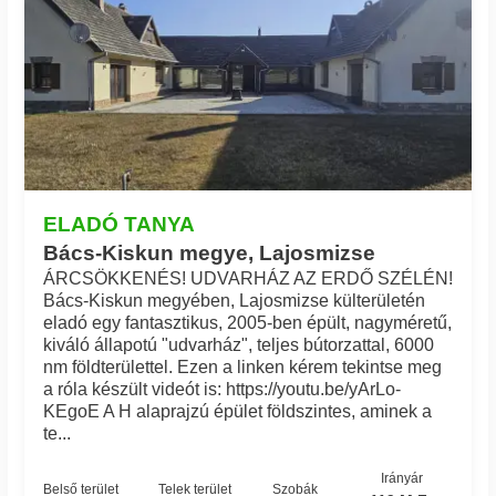
ELADÓ TANYA
Bács-Kiskun megye, Lajosmizse
ÁRCSÖKKENÉS! UDVARHÁZ AZ ERDŐ SZÉLÉN!
Bács-Kiskun megyében, Lajosmizse külterületén
eladó egy fantasztikus, 2005-ben épült, nagyméretű,
kiváló állapotú "udvarház", teljes bútorzattal, 6000
nm földterülettel. Ezen a linken kérem tekintse meg
a róla készült videót is: https://youtu.be/yArLo-
KEgoE A H alaprajzú épület földszintes, aminek a
te...
Irányár
Belső terület
Telek terület
Szobák