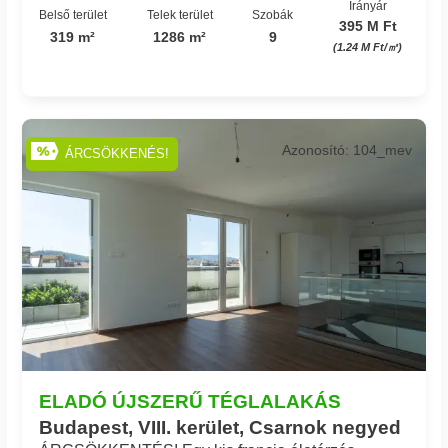
Irányár
Belső terület
Telek terület
Szobák
395 M Ft
319 m²
1286 m²
9
(1.24 M Ft/㎡)
Azonosító: 104_mev
ÁRCSÖKKENÉS!
ELADÓ ÚJSZERŰ TÉGLALAKÁS
Budapest, VIII. kerület, Csarnok negyed