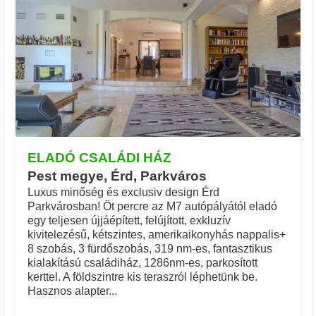
ELADÓ CSALÁDI HÁZ
Pest megye, Érd, Parkváros
Luxus minőség és exclusiv design Érd
Parkvárosban! Öt percre az M7 autópályától eladó
egy teljesen újjáépített, felújított, exkluzív
kivitelezésű, kétszintes, amerikaikonyhás nappalis+
8 szobás, 3 fürdőszobás, 319 nm-es, fantasztikus
kialakítású családiház, 1286nm-es, parkosított
kerttel. A földszintre kis teraszról léphetünk be.
Hasznos alapter...