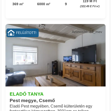
119 M Ft
369 m²
6000 m²
9
(322.49 E Ft/㎡)
Azonosító: 82_mev
FELÚJÍTOTT!
ELADÓ TANYA
Pest megye, Csemő
Eladó Pest megyében, Csemő külterületén egy