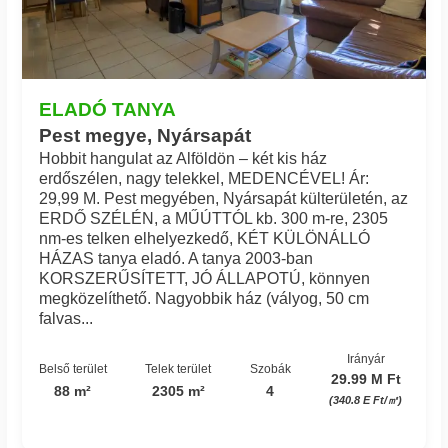
ELADÓ TANYA
Pest megye, Nyársapát
Hobbit hangulat az Alföldön – két kis ház
erdőszélen, nagy telekkel, MEDENCÉVEL! Ár:
29,99 M. Pest megyében, Nyársapát külterületén, az
ERDŐ SZÉLÉN, a MŰÚTTÓL kb. 300 m-re, 2305
nm-es telken elhelyezkedő, KÉT KÜLÖNÁLLÓ
HÁZAS tanya eladó. A tanya 2003-ban
KORSZERŰSÍTETT, JÓ ÁLLAPOTÚ, könnyen
megközelíthető. Nagyobbik ház (vályog, 50 cm
falvas...
Irányár
Belső terület
Telek terület
Szobák
29.99 M Ft
88 m²
2305 m²
4
(340.8 E Ft/㎡)