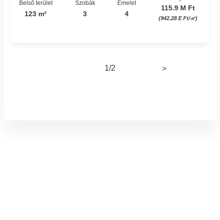
Belső terület
Szobák
Emelet
115.9 M Ft
123 m²
3
4
(942.28 E Ft/㎡)
1/2
>