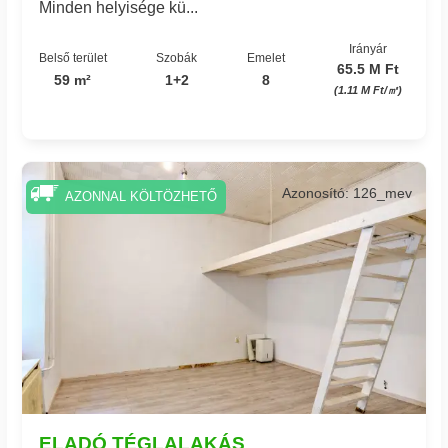
Minden helyisége kü...
Irányár
Belső terület
Szobák
Emelet
65.5 M Ft
59 m²
1+2
8
(1.11 M Ft/㎡)
Azonosító: 126_mev
AZONNAL KÖLTÖZHETŐ
ELADÓ TÉGLALAKÁS