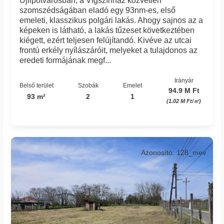
Újlipótvárosban, a Vígszínház közvetlen
szomszédságában eladó egy 93nm-es, első
emeleti, klasszikus polgári lakás. Ahogy sajnos az a
képeken is látható, a lakás tűzeset következtében
kiégett, ezért teljesen felújítandó. Kivéve az utcai
frontú erkély nyílászáróit, melyeket a tulajdonos az
eredeti formájának megf...
Irányár
Belső terület
Szobák
Emelet
94.9 M Ft
93 m²
2
1
(1.02 M Ft/㎡)
Azonosító: 128_mev