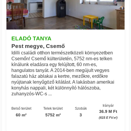
ELADÓ TANYA
Pest megye, Csemő
Idilli családi otthon természetközeli környezetben
Csemőn! Csemő külterületén, 5752 nm-es telken
kínálunk eladásra egy felújított, 60 nm-es,
hangulatos tanyát. A 2014-ben megújult vegyes
falazatú ház ablakai a kertre, mezőkre, erdőkre
nyújtanak lenyűgöző kilátást. A lakásban amerikai
konyhás nappali, két különnyíló hálószoba,
zuhanyzós-WC-s ...
Irányár
Belső terület
Telek terület
Szobák
36.9 M Ft
60 m²
5752 m²
3
(615 E Ft/㎡)