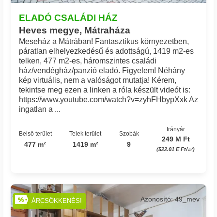
ELADÓ CSALÁDI HÁZ
Heves megye, Mátraháza
Meseház a Mátrában! Fantasztikus környezetben,
páratlan elhelyezkedésű és adottságú, 1419 m2-es
telken, 477 m2-es, háromszintes családi
ház/vendégház/panzió eladó. Figyelem! Néhány
kép virtuális, nem a valóságot mutatja! Kérem,
tekintse meg ezen a linken a róla készült videót is:
https://www.youtube.com/watch?v=zyhFHbypXxk Az
ingatlan a ...
Irányár
Belső terület
Telek terület
Szobák
249 M Ft
477 m²
1419 m²
9
(522.01 E Ft/㎡)
Azonosító: 49_mev
ÁRCSÖKKENÉS!