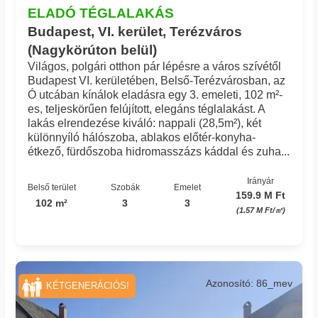
ELADÓ TÉGLALAKÁS
Budapest, VI. kerület, Terézváros
(Nagykörúton belül)
Világos, polgári otthon pár lépésre a város szívétől
Budapest VI. kerületében, Belső-Terézvárosban, az
Ó utcában kínálok eladásra egy 3. emeleti, 102 m²-
es, teljeskörűen felújított, elegáns téglalakást. A
lakás elrendezése kiváló: nappali (28,5m²), két
különnyíló hálószoba, ablakos előtér-konyha-
étkező, fürdőszoba hidromasszázs káddal és zuha...
Irányár
Belső terület
Szobák
Emelet
159.9 M Ft
102 m²
3
3
(1.57 M Ft/㎡)
Azonosító: 86_mev
KÉTGENERÁCIÓS!