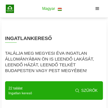
Magyar
INGATLANKERESŐ
TALÁLJA MEG MEGYESI ÉVA INGATLAN
ÁLLOMÁNYÁBAN ÖN IS LEENDŐ LAKÁSÁT,
LEENDŐ HÁZÁT, LEENDŐ TELKÉT
BUDAPESTEN VAGY PEST MEGYÉBEN!
22 találat
SZŰRŐK

Ingatlan kereső