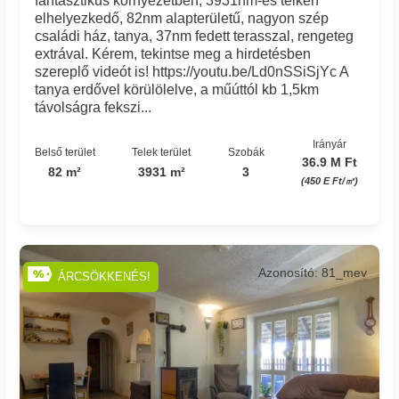
fantasztikus környezetben, 3931nm-es telken
elhelyezkedő, 82nm alapterületű, nagyon szép
családi ház, tanya, 37nm fedett terasszal, rengeteg
extrával. Kérem, tekintse meg a hirdetésben
szereplő videót is! https://youtu.be/Ld0nSSiSjYc A
tanya erdővel körülölelve, a műúttól kb 1,5km
távolságra fekszi...
Irányár
Belső terület
Telek terület
Szobák
36.9 M Ft
82 m²
3931 m²
3
(450 E Ft/㎡)
Azonosító: 81_mev
ÁRCSÖKKENÉS!