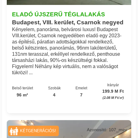
ELADÓ ÚJSZERŰ TÉGLALAKÁS
Budapest, VIII. kerület, Csarnok negyed
Kényelem, panoráma, belvárosi luxus! Budapest
VIII.kerület, Csarnok negyedében eladó egy 2023-
as építésű, páratlan adottságokkal rendelkező,
belső kétszintes, panorámás, 96nm lakóterületű,
131nm terasszal, erkéllyel rendelkező, penthouse
társasházi lakás, 90%-os készültségi fokkal.
Figyelem! Néhány kép virtuális, nem a valóságot
tükrözi! ...
Irányár
Belső terület
Szobák
Emelet
199.9 M Ft
96 m²
4
7
(2.08 M Ft/㎡)
Azonosító: 107_mev
KÉTGENERÁCIÓS!