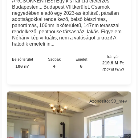
ÁRCSÖKKENTÉS! Egy kis francia életérzés
Budapesten... Budapest VIII.kerület, Csarnok
negyedében eladó egy 2023-as építésű, páratlan
adottságokkal rendelkező, belső kétszintes,
panorámás, 106nm lakóterületű, 147nm terasszal
rendelkező, penthouse társasházi lakás. Figyelem!
Néhány kép virtuális, nem a valóságot tükrözi! A
hatodik emeleti in...
Irányár
Belső terület
Szobák
Emelet
219.9 M Ft
106 m²
4
6
(2.07 M Ft/㎡)
Azonosító: 99_mev