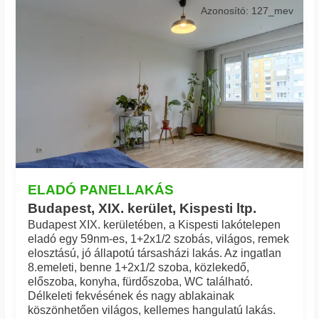
Azonosító: 127_mev
ELADÓ PANELLAKÁS
Budapest, XIX. kerület, Kispesti ltp.
Budapest XIX. kerületében, a Kispesti lakótelepen
eladó egy 59nm-es, 1+2x1/2 szobás, világos, remek
elosztású, jó állapotú társasházi lakás. Az ingatlan
8.emeleti, benne 1+2x1/2 szoba, közlekedő,
előszoba, konyha, fürdőszoba, WC található.
Délkeleti fekvésének és nagy ablakainak
köszönhetően világos, kellemes hangulatú lakás.