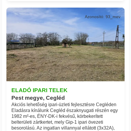
Azonosító: 93_mev
ELADÓ IPARI TELEK
Pest megye, Cegléd
Akciós lehetőség ipari-üzleti fejlesztésre Cegléden
Eladásra kínálunk Cegléd északnyugati részén egy
1982 m²-es, ÉNY-DK-i fekvésű, körbekerített
belterületi zártkertet, mely Gip-1 ipari övezeti
besorolású. Az ingatlan villannyal ellátott (3x32A),