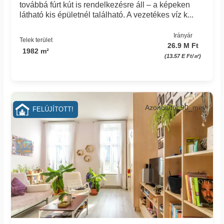
továbbá fúrt kút is rendelkezésre áll – a képeken
látható kis épületnél található. A vezetékes víz k...
Irányár
Telek terület
26.9 M Ft
1982 m²
(13.57 E Ft/㎡)
Azonosító: 90_mev
FELÚJÍTOTT!