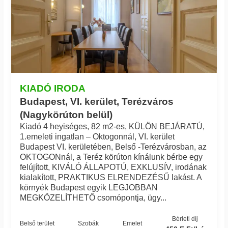
KIADÓ IRODA
Budapest, VI. kerület, Terézváros
(Nagykörúton belül)
Kiadó 4 heyiséges, 82 m2-es, KÜLÖN BEJÁRATÚ,
1.emeleti ingatlan – Oktogonnál, VI. kerület
Budapest VI. kerületében, Belső -Terézvárosban, az
OKTOGONnál, a Teréz körúton kínálunk bérbe egy
felújított, KIVÁLÓ ÁLLAPOTÚ, EXKLUSÍV, irodának
kialakított, PRAKTIKUS ELRENDEZÉSŰ lakást. A
környék Budapest egyik LEGJOBBAN
MEGKÖZELÍTHETŐ csomópontja, ügy...
Bérleti díj
Belső terület
Szobák
Emelet