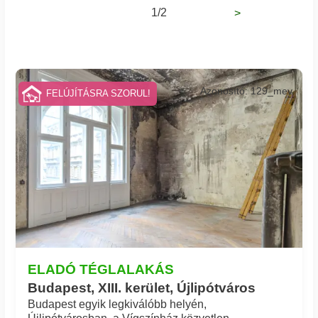
1/2
>
Azonosító: 129_mev
FELÚJÍTÁSRA SZORUL!
ELADÓ TÉGLALAKÁS
Budapest, XIII. kerület, Újlipótváros
Budapest egyik legkiválóbb helyén,