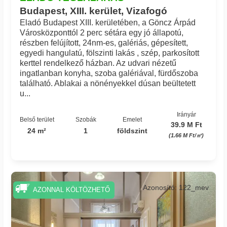
Budapest, XIII. kerület, Vizafogó
Eladó Budapest XIII. kerületében, a Göncz Árpád
Városközponttól 2 perc sétára egy jó állapotú,
részben felújított, 24nm-es, galériás, gépesített,
egyedi hangulatú, fölszinti lakás , szép, parkosított
kerttel rendelkező házban. Az udvari nézetű
ingatlanban konyha, szoba galériával, fürdőszoba
található. Ablakai a nönényekkel dúsan beültetett
u...
Irányár
Belső terület
Szobák
Emelet
39.9 M Ft
24 m²
1
földszint
(1.66 M Ft/㎡)
Azonosító: 122_mev
AZONNAL KÖLTÖZHETŐ