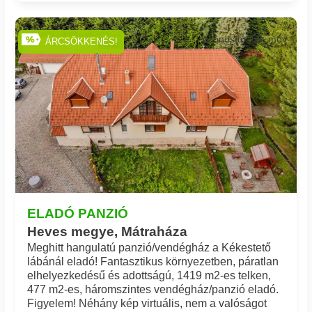
Azonosító: 58_mev
ÁRCSÖKKENÉS!
ELADÓ PANZIÓ
Heves megye, Mátraháza
Meghitt hangulatú panzió/vendégház a Kékestető
lábánál eladó! Fantasztikus környezetben, páratlan
elhelyezkedésű és adottságú, 1419 m2-es telken,
477 m2-es, háromszintes vendégház/panzió eladó.
Figyelem! Néhány kép virtuális, nem a valóságot