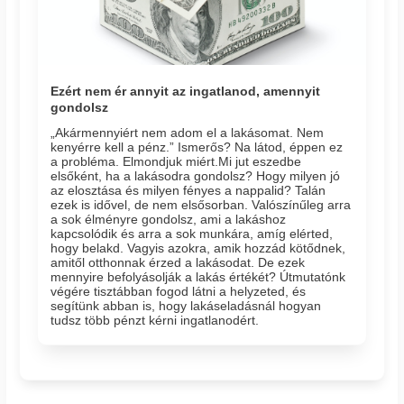
Ezért nem ér annyit az ingatlanod, amennyit
gondolsz
„Akármennyiért nem adom el a lakásomat. Nem
kenyérre kell a pénz.” Ismerős? Na látod, éppen ez
a probléma. Elmondjuk miért.Mi jut eszedbe
elsőként, ha a lakásodra gondolsz? Hogy milyen jó
az elosztása és milyen fényes a nappalid? Talán
ezek is idővel, de nem elsősorban. Valószínűleg arra
a sok élményre gondolsz, ami a lakáshoz
kapcsolódik és arra a sok munkára, amíg elérted,
hogy belakd. Vagyis azokra, amik hozzád kötődnek,
amitől otthonnak érzed a lakásodat. De ezek
mennyire befolyásolják a lakás értékét? Útmutatónk
végére tisztábban fogod látni a helyzeted, és
segítünk abban is, hogy lakáseladásnál hogyan
tudsz több pénzt kérni ingatlanodért.