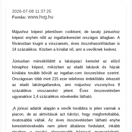
2026-07-08 11:37:25
www.hvg.hu
Forrás:
Májushoz képest jelentősen csökkent, de tavaly júniushoz
képest enyhén nőtt az ingatlankereslet országos átlagban. A
fővárosban kiugró a visszaesés, éves összehasonlításban is
14 százalékos. Közben a kínálat nő, ami a vevőknek kedvez.
Júniusban mérséklődött a lakáspiaci
kereslet az előző
hónaphoz képest, miközben az eladó lakások és házak
kínálata tovább bővült az ingatlan.com összesítése szerint.
Országosan több mint 215 ezer telefonos érdeklődés érkezett
az eladó lakóingatlanokra, ami májushoz viszonyítva 8
százalékos visszaesést jelent. Éves összevetésben
ugyanakkor 1,4 százalékos növekedés látható.
„A júniusi adatok alapján a vevők továbbra is jelen vannak a
piacon, de az aktivitásuk azt tükrözi, hogy megfontoltabbá,
óvatosabbá váltak. Az éves összevetésben látható enyhe
keresletnövekedés nem jelent általános fordulatot, inkább
részben a tavalyi alacsonyabb bázissal magyarázható,