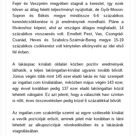
Fejér és Veszprém megyében stagnál a kereslet, így ezek
bőven az átlag feletti teljesítményt nyújtottak, de Győr-Moson-
Sopron és Békés megye mindössze 6-6 százalékos
keresletcsökkenése is jó eredménynek mondható. Pláne a
fővároshoz képest, ahol az országos átlagos meghaladó, 14
százalékos visszaesés volt. Emellett Pest, Vas, Csongrád-
Csanád, Heves és Szabolcs-Szatmár-Bereg megye 15-19
százalékos csökkenést volt kénytelen elkönyvelni az idei első
fél évben.
A lakáspiac kínálati oldalán közben pozitív eredmények
láthatók, a teljes lakóingatlan-kínálat ugyanis tovább bővült.
Június végén több mint 145 ezer eladó lakás és ház szerepelt
az ingatlan.com kínálatában, miközben május végén 143 ezer,
egy évvel korábban pedig 137 ezer eladó lakóingatlan közül
lehetett válogatni. Ez azt jelenti, hogy a választék havi szinten
is nőtt, éves összevetésben pedig közel 6 százalékkal bővült.
Az ingatlan.com szakértője szerint az egyre szélesebb kínálat
a vevők pozícióját erősíti, aminek jeleit már korábban is látni
lehetett az alkupozíciójuk növekedésében és a lakásárak
stagnálásában.