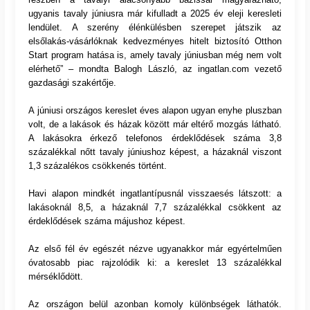
ugyanis tavaly júniusra már kifulladt a 2025 év eleji keresleti
lendület. A szerény élénkülésben szerepet játszik az
elsőlakás-vásárlóknak kedvezményes hitelt biztosító Otthon
Start program hatása is, amely tavaly júniusban még nem volt
elérhető” – mondta Balogh László, az ingatlan.com vezető
gazdasági szakértője.
A júniusi országos kereslet éves alapon ugyan enyhe pluszban
volt, de a lakások és házak között már eltérő mozgás látható.
A lakásokra érkező telefonos érdeklődések száma 3,8
százalékkal nőtt tavaly júniushoz képest, a házaknál viszont
1,3 százalékos csökkenés történt.
Havi alapon mindkét ingatlantípusnál visszaesés látszott: a
lakásoknál 8,5, a házaknál 7,7 százalékkal csökkent az
érdeklődések száma májushoz képest.
Az első fél év egészét nézve ugyanakkor már egyértelműen
óvatosabb piac rajzolódik ki: a kereslet 13 százalékkal
mérséklődött.
Az országon belül azonban komoly különbségek láthatók.