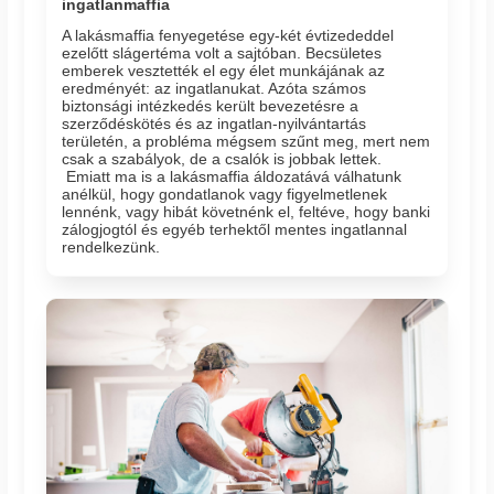
ingatlanmaffia
A lakásmaffia fenyegetése egy-két évtizededdel
ezelőtt slágertéma volt a sajtóban. Becsületes
emberek vesztették el egy élet munkájának az
eredményét: az ingatlanukat. Azóta számos
biztonsági intézkedés került bevezetésre a
szerződéskötés és az ingatlan-nyilvántartás
területén, a probléma mégsem szűnt meg, mert nem
csak a szabályok, de a csalók is jobbak lettek.
Emiatt ma is a lakásmaffia áldozatává válhatunk
anélkül, hogy gondatlanok vagy figyelmetlenek
lennénk, vagy hibát követnénk el, feltéve, hogy banki
zálogjogtól és egyéb terhektől mentes ingatlannal
rendelkezünk.