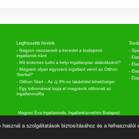
Legfrissebb híreink
Tová
- Nagyon visszaesett a kereslet a budapesti
- Spa
ingatlanok iránt
- Ela
- Mit érdemes tudni a helyi ingatlanpiac alakulásáról?
- Ela
- Mégsem olyan egyszerű ingatlant venni az Otthon
- Ela
Starttal?
- Ela
- Otthon Start – Az új 3%-os lakáshitel lehetőségei
- Egy tollvonással lopja el magyarok otthonait az
ingatlanmaffia
Megyesi Éva Ingatlaniroda. Ingatlanközvetítés Budapest.
k) használ a szolgáltatások biztosításához és a felhasználó
Adatkezelés
Panaszbejelentés
Kapcsolat
Impresszum
Link és bannerc
Vár-Köz Kft. - Ingatlan nyilvántartó, ügyviteli és adminisztráció
t © 2021.