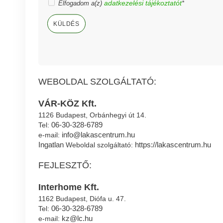
adatkezelési tájékoztatót
Elfogadom a(z)
*
KÜLDÉS
WEBOLDAL SZOLGÁLTATÓ:
VÁR-KÖZ Kft.
1126 Budapest, Orbánhegyi út 14.
06-30-328-6789
Tel:
info@lakascentrum.hu
e-mail:
Ingatlan
https://lakascentrum.hu
Weboldal szolgáltató:
FEJLESZTŐ:
Interhome Kft.
1162 Budapest, Diófa u. 47.
06-30-328-6789
Tel:
kz@lc.hu
e-mail: