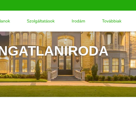
tlanok
Szolgáltatások
Irodám
Továbbiak
INGATLANIRODA