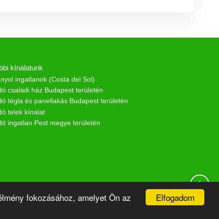
bbi kínálatunk
nyol ingatlanok (Costa del Sol)
dó családi ház Budapest területén
dó tégla és panellakás Budapest területén
dó telek kínálat
dó ingatlan Pest megye területén
↑
Elfogadom
i élmény fokozásához, amelyet Ön az
sere
RSS
s szoftver