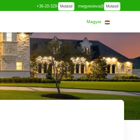
+36-20-329-
megyesieva@
Mutasd
Mutasd
Magyar