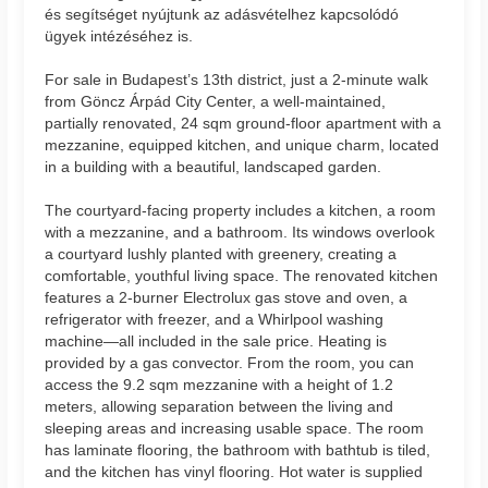
és segítséget nyújtunk az adásvételhez kapcsolódó
ügyek intézéséhez is.
For sale in Budapest’s 13th district, just a 2-minute walk
from Göncz Árpád City Center, a well-maintained,
partially renovated, 24 sqm ground-floor apartment with a
mezzanine, equipped kitchen, and unique charm, located
in a building with a beautiful, landscaped garden.
The courtyard-facing property includes a kitchen, a room
with a mezzanine, and a bathroom. Its windows overlook
a courtyard lushly planted with greenery, creating a
comfortable, youthful living space. The renovated kitchen
features a 2-burner Electrolux gas stove and oven, a
refrigerator with freezer, and a Whirlpool washing
machine—all included in the sale price. Heating is
provided by a gas convector. From the room, you can
access the 9.2 sqm mezzanine with a height of 1.2
meters, allowing separation between the living and
sleeping areas and increasing usable space. The room
has laminate flooring, the bathroom with bathtub is tiled,
and the kitchen has vinyl flooring. Hot water is supplied