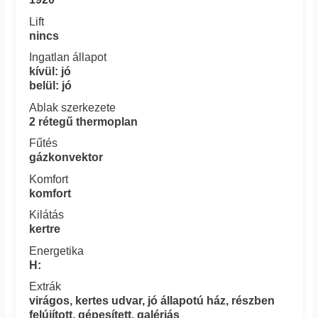
Lift
nincs
Ingatlan állapot
kívül: jó
belül: jó
Ablak szerkezete
2 rétegű thermoplan
Fűtés
gázkonvektor
Komfort
komfort
Kilátás
kertre
Energetika
H:
Extrák
virágos, kertes udvar, jó állapotú ház, részben
felújított, gépesített, galériás