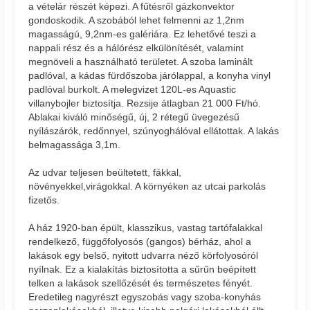
a vételár részét képezi. A fűtésről gázkonvektor
gondoskodik. A szobából lehet felmenni az 1,2nm
magasságú, 9,2nm-es galériára. Ez lehetővé teszi a
nappali rész és a hálórész elkülönítését, valamint
megnöveli a használható területet. A szoba laminált
padlóval, a kádas fürdőszoba járólappal, a konyha vinyl
padlóval burkolt. A melegvizet 120L-es Aquastic
villanybojler biztosítja. Rezsije átlagban 21 000 Ft/hó.
Ablakai kiváló minőségű, új, 2 rétegű üvegezésű
nyílászárók, redőnnyel, szúnyoghálóval ellátottak. A lakás
belmagassága 3,1m.
Az udvar teljesen beültetett, fákkal,
növényekkel,virágokkal. A környéken az utcai parkolás
fizetős.
A ház 1920-ban épült, klasszikus, vastag tartófalakkal
rendelkező, függőfolyosós (gangos) bérház, ahol a
lakások egy belső, nyitott udvarra néző körfolyosóról
nyílnak. Ez a kialakítás biztosította a sűrűn beépített
telken a lakások szellőzését és természetes fényét.
Eredetileg nagyrészt egyszobás vagy szoba-konyhás