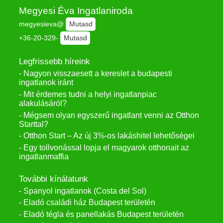
Megyesi Éva Ingatlaniroda
megyesieva@
Mutasd
+36-20-329-
Mutasd
Legfrissebb híreink
- Nagyon visszaesett a kereslet a budapesti
ingatlanok iránt
- Mit érdemes tudni a helyi ingatlanpiac
alakulásáról?
- Mégsem olyan egyszerű ingatlant venni az Otthon
Starttal?
- Otthon Start – Az új 3%-os lakáshitel lehetőségei
- Egy tollvonással lopja el magyarok otthonait az
ingatlanmaffia
További kínálatunk
- Spanyol ingatlanok (Costa del Sol)
- Eladó családi ház Budapest területén
- Eladó tégla és panellakás Budapest területén