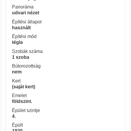
Panoráma
udvari nézet
Építési állapot
használt
Építési mód
tégla
Szobák száma
1 szoba
Bútorozottság
nem
Kert
(saját kert)
Emelet
földszint.
Épület szintje
4.
Épült
1920