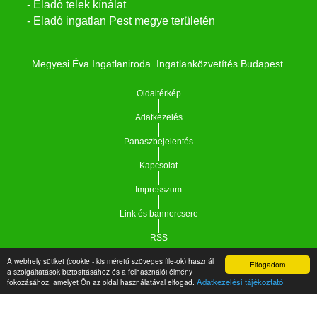
- Eladó telek kínálat
- Eladó ingatlan Pest megye területén
Megyesi Éva Ingatlaniroda. Ingatlanközvetítés Budapest.
Oldaltérkép
Adatkezelés
Panaszbejelentés
Kapcsolat
Impresszum
Link és bannercsere
RSS
A webhely sütiket (cookie - kis méretű szöveges file-ok) használ
Elfogadom
Vár-Köz Kft. - Ingatlan nyilvántartó, ügyviteli és
a szolgáltatások biztosításához és a felhasználói élmény
Copyright © 2021.
Adatkezelési tájékoztató
fokozásához, amelyet Ön az oldal használatával elfogad.
adminisztrációs szoftver