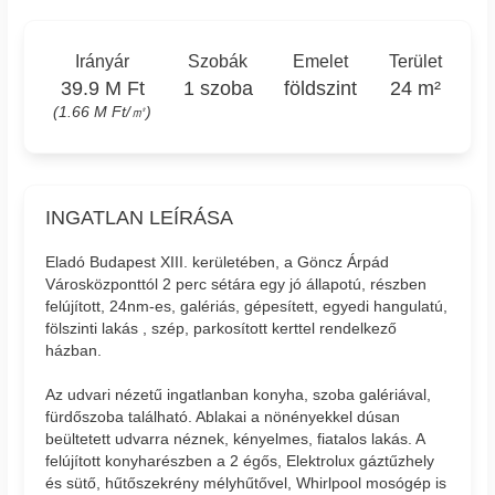
Irányár
Szobák
Emelet
Terület
39.9 M Ft
1 szoba
földszint
24 m²
(1.66 M Ft/㎡)
INGATLAN LEÍRÁSA
Eladó Budapest XIII. kerületében, a Göncz Árpád
Városközponttól 2 perc sétára egy jó állapotú, részben
felújított, 24nm-es, galériás, gépesített, egyedi hangulatú,
fölszinti lakás , szép, parkosított kerttel rendelkező
házban.
Az udvari nézetű ingatlanban konyha, szoba galériával,
fürdőszoba található. Ablakai a nönényekkel dúsan
beültetett udvarra néznek, kényelmes, fiatalos lakás. A
felújított konyharészben a 2 égős, Elektrolux gáztűzhely
és sütő, hűtőszekrény mélyhűtővel, Whirlpool mosógép is