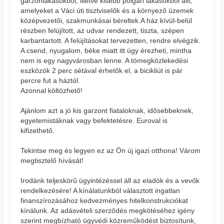
garzonlakásokból, illetve kisebb polgári lakásokból állt,
amelyeket a Váci úti tisztviselők és a környező üzemek
középvezetői, szakmunkásai béreltek.A ház kívül-belül
részben felújított, az udvar rendezett, tiszta, szépen
karbantartott. A felújításokat tervezetten, rendre elvégzik.
A csend, nyugalom, béke miatt itt úgy érezheti, mintha
nem is egy nagyvárosban lenne. A tömegközlekedési
eszközök 2 perc sétával érhetők el, a bicikliút is pár
percre fut a háztól.
Azonnal költözhető!
Ajánlom azt a jó kis garzont fiataloknak, idősebbeknek,
egyetemistáknak vagy befektetésre. Euroval is
kifizethető.
Tekintse meg és legyen ez az Ön új igazi otthona! Várom
megtisztelő hívását!
Irodánk teljeskörű ügyintézéssel áll az eladók és a vevők
rendelkezésére! A kínálatunkból választott ingatlan
finanszírozásához kedvezményes hitelkonstrukciókat
kínálunk. Az adásvételi szerződés megkötéséhez igény
szerint megbízható ügyvédi közreműködést biztosítunk,