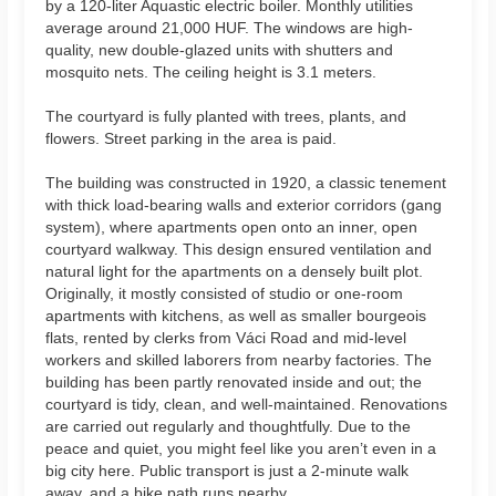
by a 120-liter Aquastic electric boiler. Monthly utilities
average around 21,000 HUF. The windows are high-
quality, new double-glazed units with shutters and
mosquito nets. The ceiling height is 3.1 meters.
The courtyard is fully planted with trees, plants, and
flowers. Street parking in the area is paid.
The building was constructed in 1920, a classic tenement
with thick load-bearing walls and exterior corridors (gang
system), where apartments open onto an inner, open
courtyard walkway. This design ensured ventilation and
natural light for the apartments on a densely built plot.
Originally, it mostly consisted of studio or one-room
apartments with kitchens, as well as smaller bourgeois
flats, rented by clerks from Váci Road and mid-level
workers and skilled laborers from nearby factories. The
building has been partly renovated inside and out; the
courtyard is tidy, clean, and well-maintained. Renovations
are carried out regularly and thoughtfully. Due to the
peace and quiet, you might feel like you aren’t even in a
big city here. Public transport is just a 2-minute walk
away, and a bike path runs nearby.