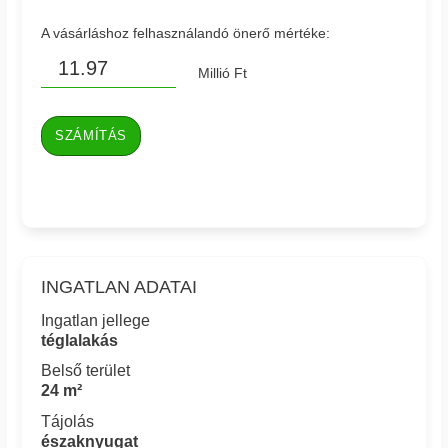
A vásárláshoz felhasználandó önerő mértéke:
Millió Ft
SZÁMÍTÁS
INGATLAN ADATAI
Ingatlan jellege
téglalakás
Belső terület
24 m²
Tájolás
északnyugat